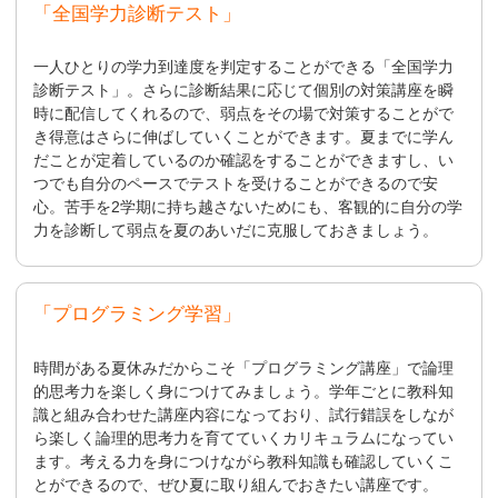
「全国学力診断テスト」
一人ひとりの学力到達度を判定することができる「全国学力
診断テスト」。さらに診断結果に応じて個別の対策講座を瞬
時に配信してくれるので、弱点をその場で対策することがで
き得意はさらに伸ばしていくことができます。夏までに学ん
だことが定着しているのか確認をすることができますし、い
つでも自分のペースでテストを受けることができるので安
心。苦手を2学期に持ち越さないためにも、客観的に自分の学
力を診断して弱点を夏のあいだに克服しておきましょう。
「プログラミング学習」
時間がある夏休みだからこそ「プログラミング講座」で論理
的思考力を楽しく身につけてみましょう。学年ごとに教科知
識と組み合わせた講座内容になっており、試行錯誤をしなが
ら楽しく論理的思考力を育てていくカリキュラムになってい
ます。考える力を身につけながら教科知識も確認していくこ
とができるので、ぜひ夏に取り組んでおきたい講座です。