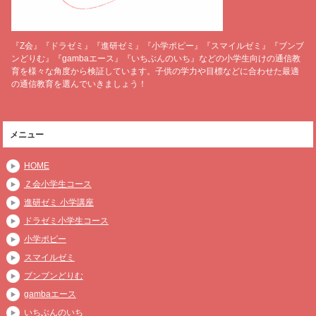
『Z会』『ドラゼミ』『進研ゼミ』『小学ポピー』『スマイルゼミ』『ブンブ
ンどりむ』『gambaエース』『いちぶんのいち』などの小学生向けの通信教
育を様々な角度から検証しています。子供の学力や目標などに合わせた最適
の通信教育を選んでいきましょう！
メニュー
HOME
Ｚ会小学生コース
進研ゼミ 小学講座
ドラゼミ小学生コース
小学ポピー
スマイルゼミ
ブンブンどりむ
gambaエース
いちぶんのいち