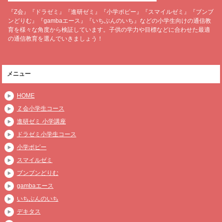
『Z会』『ドラゼミ』『進研ゼミ』『小学ポピー』『スマイルゼミ』『ブンブ
ンどりむ』『gambaエース』『いちぶんのいち』などの小学生向けの通信教
育を様々な角度から検証しています。子供の学力や目標などに合わせた最適
の通信教育を選んでいきましょう！
メニュー
HOME
Ｚ会小学生コース
進研ゼミ 小学講座
ドラゼミ小学生コース
小学ポピー
スマイルゼミ
ブンブンどりむ
gambaエース
いちぶんのいち
デキタス