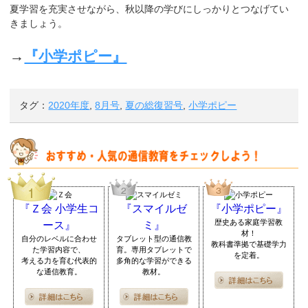
夏学習を充実させながら、秋以降の学びにしっかりとつなげてい
きましょう。
→
『小学ポピー』
タグ：
2020年度
,
8月号
,
夏の総復習号
,
小学ポピー
『Ｚ会 小学生コ
『スマイルゼ
『小学ポピー』
歴史ある家庭学習教
ース』
ミ』
材！
自分のレベルに合わせ
タブレット型の通信教
教科書準拠で基礎学力
た学習内容で、
育。専用タブレットで
を定着。
考える力を育む代表的
多角的な学習ができる
な通信教育。
教材。