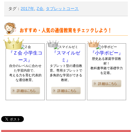
タグ：
2017年
,
Z会
,
タブレットコース
『Ｚ会 小学生コ
『スマイルゼ
『小学ポピー』
歴史ある家庭学習教
ース』
ミ』
材！
自分のレベルに合わせ
タブレット型の通信教
教科書準拠で基礎学力
た学習内容で、
育。専用タブレットで
を定着。
考える力を育む代表的
多角的な学習ができる
な通信教育。
教材。