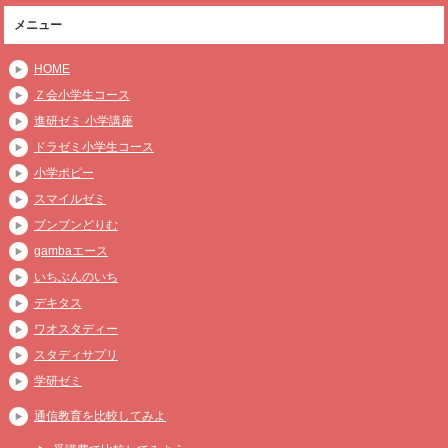
メニュー
HOME
Ｚ会小学生コース
進研ゼミ 小学講座
ドラゼミ小学生コース
小学ポピー
スマイルゼミ
ブンブンどりむ
gambaエース
いちぶんのいち
デキタス
ワオスタディー
スタディサプリ
学研ゼミ
通信教育を比較してみよ