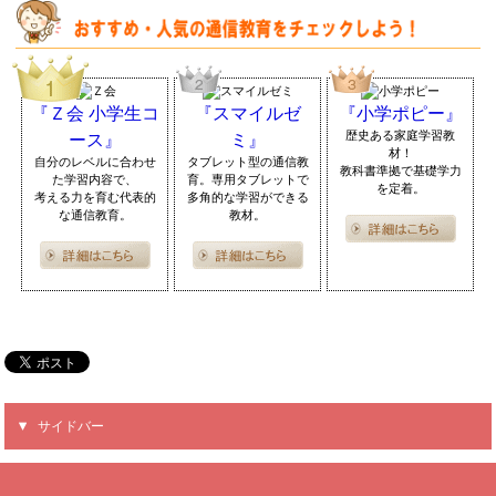
『Ｚ会 小学生コ
『スマイルゼ
『小学ポピー』
歴史ある家庭学習教
ース』
ミ』
材！
自分のレベルに合わせ
タブレット型の通信教
教科書準拠で基礎学力
た学習内容で、
育。専用タブレットで
を定着。
考える力を育む代表的
多角的な学習ができる
な通信教育。
教材。
サイドバー