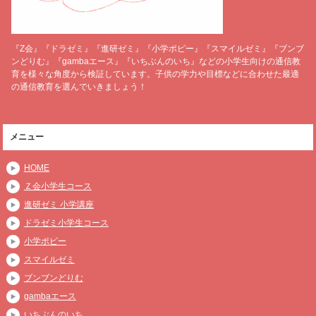
『Z会』『ドラゼミ』『進研ゼミ』『小学ポピー』『スマイルゼミ』『ブンブ
ンどりむ』『gambaエース』『いちぶんのいち』などの小学生向けの通信教
育を様々な角度から検証しています。子供の学力や目標などに合わせた最適
の通信教育を選んでいきましょう！
メニュー
HOME
Ｚ会小学生コース
進研ゼミ 小学講座
ドラゼミ小学生コース
小学ポピー
スマイルゼミ
ブンブンどりむ
gambaエース
いちぶんのいち