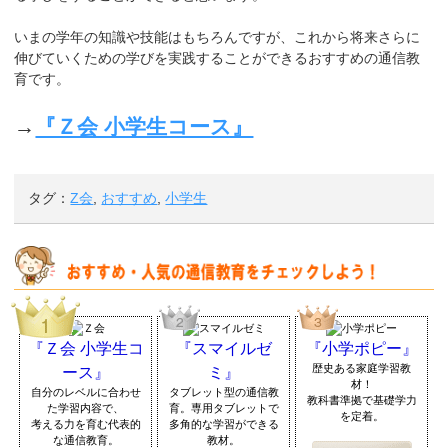
いまの学年の知識や技能はもちろんですが、これから将来さらに
伸びていくための学びを実践することができるおすすめの通信教
育です。
→
『Ｚ会 小学生コース』
タグ：
Z会
,
おすすめ
,
小学生
『Ｚ会 小学生コ
『スマイルゼ
『小学ポピー』
歴史ある家庭学習教
ース』
ミ』
材！
自分のレベルに合わせ
タブレット型の通信教
教科書準拠で基礎学力
た学習内容で、
育。専用タブレットで
を定着。
考える力を育む代表的
多角的な学習ができる
な通信教育。
教材。