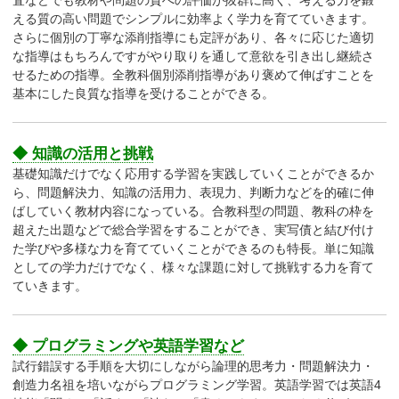
査などでも教材や問題の質への評価が抜群に高く、考える力を鍛
える質の高い問題でシンプルに効率よく学力を育てていきます。
さらに個別の丁寧な添削指導にも定評があり、各々に応じた適切
な指導はもちろんですがやり取りを通して意欲を引き出し継続さ
せるための指導。全教科個別添削指導があり褒めて伸ばすことを
基本にした良質な指導を受けることができる。
◆ 知識の活用と挑戦
基礎知識だけでなく応用する学習を実践していくことができるか
ら、問題解決力、知識の活用力、表現力、判断力などを的確に伸
ばしていく教材内容になっている。合教科型の問題、教科の枠を
超えた出題などで総合学習をすることができ、実写債と結び付け
た学びや多様な力を育てていくことができるのも特長。単に知識
としての学力だけでなく、様々な課題に対して挑戦する力を育て
ていきます。
◆ プログラミングや英語学習など
試行錯誤する手順を大切にしながら論理的思考力・問題解決力・
創造力名祖を培いながらプログラミング学習。英語学習では英語4