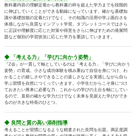
教科書内容の理解定着から教科書の枠を超えた学力までを段階的
に伸ばしていくことができる動線になっています。確かな基礎知
識や基礎技能の定着だけでなく、その知識の活用や学ぶ面白さを
体感しながら良質なインプット学習。タブレットコースではさら
に正誤や理解度に応じた対策や得意をさらに伸ばすための発展問
題など個別の学習状況に応じた学力を要請していきます。
◆ 「考える力」「学びに向かう姿勢」
『Z会』が一貫して軸としているのは「考える力」「学びに向かう
姿勢」の育成。小さな成功体験を積み重ねて自信を身につけ、わ
かることの嬉しさやできることの楽しさなどを実感しながら自ら
学ぶ習慣を自然につくっていきます。小学生だからこそ身につけ
ておきたい将来に必要な力、これからの学びの土台を軸にしてい
るので、直前の確かな学力だけでなく未来を見据えた学びができ
るのが大きな特長のひとつ。
◆ 良問と質の高い添削指導
考えることが習慣になるような精査された良問を出題。満足度調