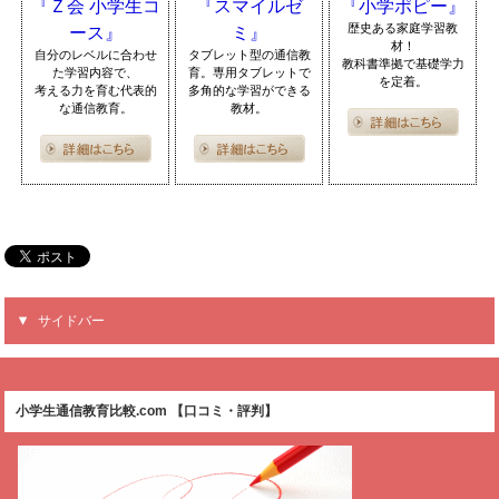
『Ｚ会 小学生コ
『スマイルゼ
『小学ポピー』
歴史ある家庭学習教
ース』
ミ』
材！
自分のレベルに合わせ
タブレット型の通信教
教科書準拠で基礎学力
た学習内容で、
育。専用タブレットで
を定着。
考える力を育む代表的
多角的な学習ができる
な通信教育。
教材。
サイドバー
小学生通信教育比較.com 【口コミ・評判】