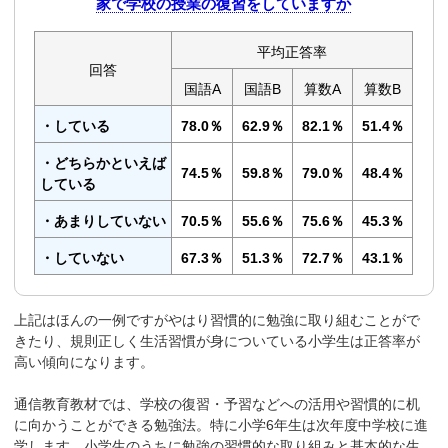
家で学校の授業の復習をしていますか
平均正答率
回答
国語A
国語B
算数A
算数B
・している
78.0％
62.9％
82.1％
51.4％
・どちらかといえば
74.5％
59.8％
79.0％
48.4％
している
・あまりしていない
70.5％
55.6％
75.6％
45.3％
・していない
67.3％
51.3％
72.7％
43.1％
上記はほんの一例ですがやはり習慣的に勉強に取り組むことがで
きたり、規則正しく生活習慣が身についている小学生は正答率が
高い傾向になります。
通信教育教材では、学校の復習・予習などへの活用や習慣的に机
に向かうことができる勉強法。特に小学6年生は次年度中学校に進
学します。小学生のうちに勉強の習慣的な取り組みと基本的な生