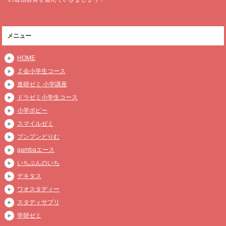
メニュー
HOME
Ｚ会小学生コース
進研ゼミ 小学講座
ドラゼミ小学生コース
小学ポピー
スマイルゼミ
ブンブンどりむ
gambaエース
いちぶんのいち
デキタス
ワオスタディー
スタディサプリ
学研ゼミ