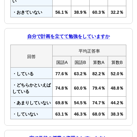
い
・おきていない
56.1％
38.9％
60.3％
32.2％
自分で計画を立てて勉強をしていますか
平均正答率
回答
国語A
国語B
算数A
算数B
・している
77.6％
63.2％
82.2％
52.0％
・どちらかといえば
74.8％
60.0％
79.4％
48.8％
している
・あまりしていない
69.8％
54.5％
74.7％
44.2％
・していない
63.1％
46.3％
68.0％
38.3％