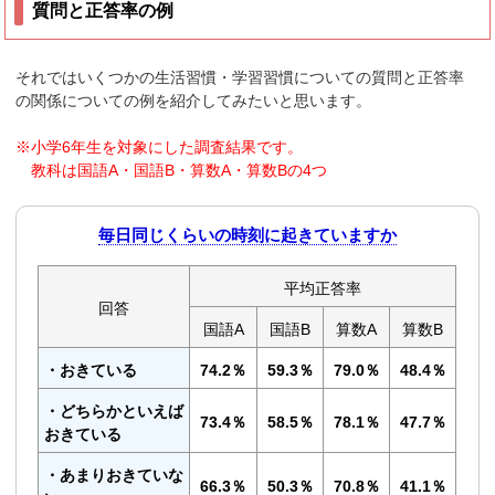
質問と正答率の例
それではいくつかの生活習慣・学習習慣についての質問と正答率
の関係についての例を紹介してみたいと思います。
※小学6年生を対象にした調査結果です。
教科は国語A・国語B・算数A・算数Bの4つ
毎日同じくらいの時刻に起きていますか
平均正答率
回答
国語A
国語B
算数A
算数B
・おきている
74.2％
59.3％
79.0％
48.4％
・どちらかといえば
73.4％
58.5％
78.1％
47.7％
おきている
・あまりおきていな
66.3％
50.3％
70.8％
41.1％