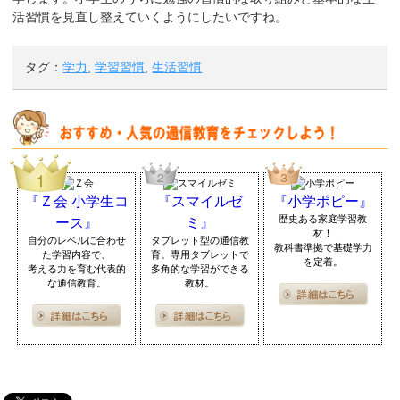
活習慣を見直し整えていくようにしたいですね。
タグ：
学力
,
学習習慣
,
生活習慣
『Ｚ会 小学生コ
『スマイルゼ
『小学ポピー』
歴史ある家庭学習教
ース』
ミ』
材！
自分のレベルに合わせ
タブレット型の通信教
教科書準拠で基礎学力
た学習内容で、
育。専用タブレットで
を定着。
考える力を育む代表的
多角的な学習ができる
な通信教育。
教材。