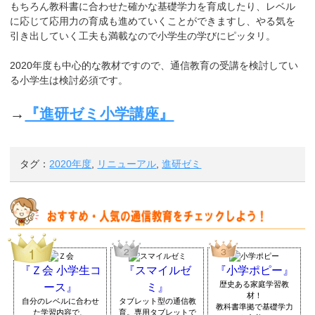
もちろん教科書に合わせた確かな基礎学力を育成したり、レベル
に応じて応用力の育成も進めていくことができますし、やる気を
引き出していく工夫も満載なので小学生の学びにピッタリ。
2020年度も中心的な教材ですので、通信教育の受講を検討してい
る小学生は検討必須です。
→
『進研ゼミ小学講座』
タグ：
2020年度
,
リニューアル
,
進研ゼミ
『Ｚ会 小学生コ
『スマイルゼ
『小学ポピー』
歴史ある家庭学習教
ース』
ミ』
材！
自分のレベルに合わせ
タブレット型の通信教
教科書準拠で基礎学力
た学習内容で、
育。専用タブレットで