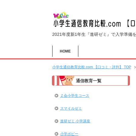
2021年度新1年生『進研ゼミ』で入学準備
HOME
小学生通信教育比較.com 【口コミ・評判】 TOP
通信教育一覧
Ｚ会小学生コース
スマイルゼミ
進研ゼミ 小学講座
小学ポピー