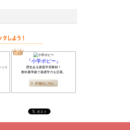
『小学ポピー』
レット
歴史ある家庭学習教材！
教科書準拠で基礎学力を定着。