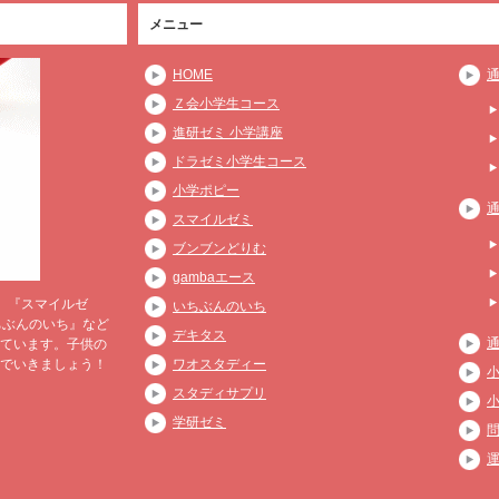
メニュー
HOME
Ｚ会小学生コース
進研ゼミ 小学講座
ドラゼミ小学生コース
小学ポピー
スマイルゼミ
ブンブンどりむ
gambaエース
』『スマイルゼ
いちぶんのいち
ちぶんのいち』など
デキタス
ています。子供の
でいきましょう！
ワオスタディー
スタディサプリ
学研ゼミ