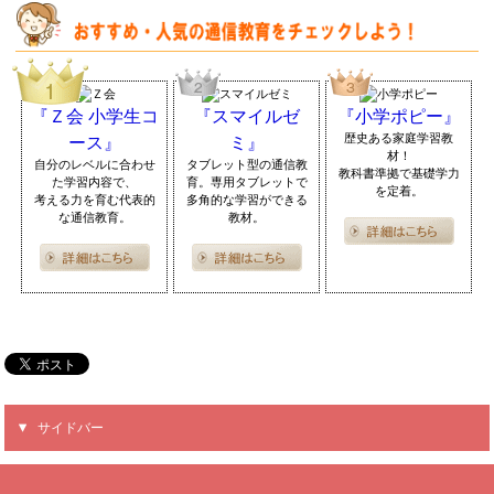
『Ｚ会 小学生コ
『スマイルゼ
『小学ポピー』
歴史ある家庭学習教
ース』
ミ』
材！
自分のレベルに合わせ
タブレット型の通信教
教科書準拠で基礎学力
た学習内容で、
育。専用タブレットで
を定着。
考える力を育む代表的
多角的な学習ができる
な通信教育。
教材。
サイドバー