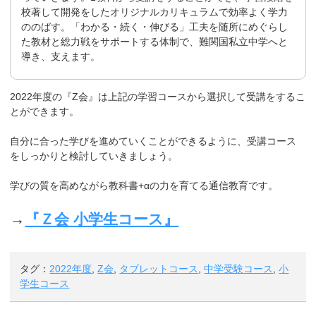
校著して開発をしたオリジナルカリキュラムで効率よく学力
ののばす。「わかる・続く・伸びる」工夫を随所にめぐらし
た教材と総力戦をサポートする体制で、難関国私立中学へと
導き、支えます。
2022年度の『Z会』は上記の学習コースから選択して受講をするこ
とができます。
自分に合った学びを進めていくことができるように、受講コース
をしっかりと検討していきましょう。
学びの質を高めながら教科書+αの力を育てる通信教育です。
→
『Ｚ会 小学生コース』
タグ：
2022年度
,
Z会
,
タブレットコース
,
中学受験コース
,
小
学生コース