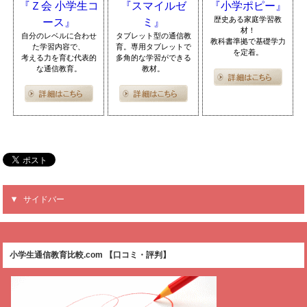
『Ｚ会 小学生コ
『スマイルゼ
『小学ポピー』
歴史ある家庭学習教
ース』
ミ』
材！
自分のレベルに合わせ
タブレット型の通信教
教科書準拠で基礎学力
た学習内容で、
育。専用タブレットで
を定着。
考える力を育む代表的
多角的な学習ができる
な通信教育。
教材。
サイドバー
小学生通信教育比較.com 【口コミ・評判】