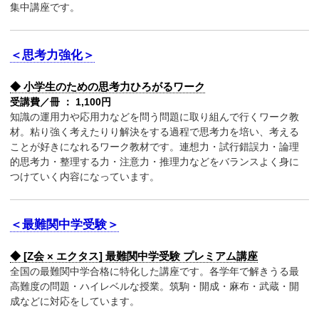
集中講座です。
＜思考力強化＞
◆ 小学生のための思考力ひろがるワーク
受講費／冊 ： 1,100円
知識の運用力や応用力などを問う問題に取り組んで行くワーク教
材。粘り強く考えたりり解決をする過程で思考力を培い、考える
ことが好きになれるワーク教材です。連想力・試行錯誤力・論理
的思考力・整理する力・注意力・推理力などをバランスよく身に
つけていく内容になっています。
＜最難関中学受験＞
◆ [Z会 × エクタス] 最難関中学受験 プレミアム講座
全国の最難関中学合格に特化した講座です。各学年で解きうる最
高難度の問題・ハイレベルな授業。筑駒・開成・麻布・武蔵・開
成などに対応をしています。