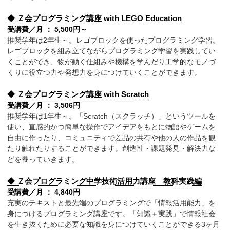
◆ Ｚ会プログラミング講座 with LEGO Education
受講費／月 ： 5,500円～
推奨学年は2年生～。レゴブロックを使ったプログラミング学習。
レゴブロックを組み立てながらプログラミング学習を実践してい
くことができ、物が動く仕組みや機構を学んだり工学的なモノづ
くりに役立つ力や発想力を身につけていくことができます。
◆ Ｚ会プログラミング講座 with Scratch
受講費／月 ： 3,506円
推奨学年は1年生～。「Scratch（スクラッチ）」というツールを
使い、直感的かつ簡単な操作でアイデアをもとに物語やゲームを
自由に作ったり、コミュニティで差品の共有や他の人の作品を観
たり触れたりすることができます。創造性・課題発見・解決力な
どを養っていきます。
◆ Ｚ会プログラミング中学技術活用力講座 教科実践編
受講費／月 ： 4,840円
充実のテキストと最先端のプログラミングで「情報活用能力」を
身につけるプログラミング講座です。「知識＋実践」で情報社会
を生き抜くために必要な知識を身につけていくことができる3ヶ月