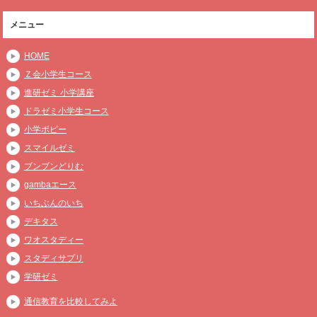
メニュー
HOME
Ｚ会小学生コース
進研ゼミ 小学講座
ドラゼミ小学生コース
小学ポピー
スマイルゼミ
ブンブンどりむ
gambaエース
いちぶんのいち
デキタス
ワオスタディー
スタディサプリ
学研ゼミ
通信教育を比較してみよ