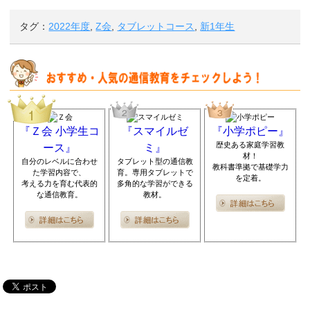
タグ：
2022年度
,
Z会
,
タブレットコース
,
新1年生
『Ｚ会 小学生コ
『スマイルゼ
『小学ポピー』
歴史ある家庭学習教
ース』
ミ』
材！
自分のレベルに合わせ
タブレット型の通信教
教科書準拠で基礎学力
た学習内容で、
育。専用タブレットで
を定着。
考える力を育む代表的
多角的な学習ができる
な通信教育。
教材。