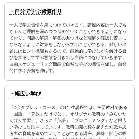
・自分で学ぶ習慣作り
一人で学ぶ習慣を身につけていきます。講座内容は一人でも
ちゃんと理解を深めつつ進めていくことができるようになっ
ており、問題の解説・解答の丸つけなど理解を確認し苦手に
ならないように対策をしながら学ぶことができる。難しい出
題にはヒント機能もあるので、能動的に学びながら解ける喜
びを実感して学ぶ意欲を引き出し自信につなげていきます。
自動スケジューリング機能で自然な学びの習慣を促し、自発
的に学ぶ姿勢を伸ばす。
・幅広い学び
『Z会タブレットコース』の1年生講座では、主要教科である
「国語」「算数」だけでなく、オリジナル教科の「みらいた
んけん学習」、さらに「英語」「プログラミング」など幅広
い学びに対応をしています。教科知識の枠を超えた知識や思
考力の育成を進めていくことができる講座。興味・関心の幅