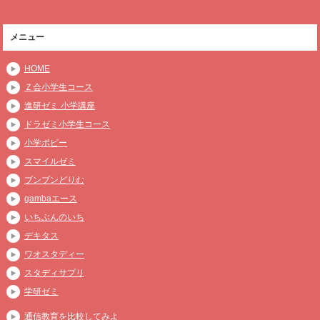
メニュー
HOME
Ｚ会小学生コース
進研ゼミ 小学講座
ドラゼミ小学生コース
小学ポピー
スマイルゼミ
ブンブンどりむ
gambaエース
いちぶんのいち
デキタス
ワオスタディー
スタディサプリ
学研ゼミ
通信教育を比較してみよ