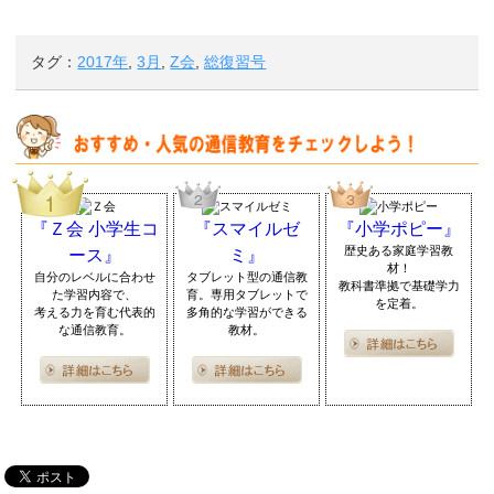
タグ：
2017年
,
3月
,
Z会
,
総復習号
『Ｚ会 小学生コ
『スマイルゼ
『小学ポピー』
歴史ある家庭学習教
ース』
ミ』
材！
自分のレベルに合わせ
タブレット型の通信教
教科書準拠で基礎学力
た学習内容で、
育。専用タブレットで
を定着。
考える力を育む代表的
多角的な学習ができる
な通信教育。
教材。