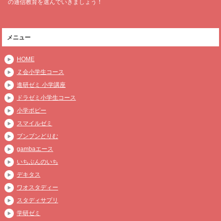
の通信教育を選んでいきましょう！
メニュー
HOME
Ｚ会小学生コース
進研ゼミ 小学講座
ドラゼミ小学生コース
小学ポピー
スマイルゼミ
ブンブンどりむ
gambaエース
いちぶんのいち
デキタス
ワオスタディー
スタディサプリ
学研ゼミ